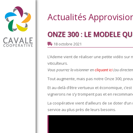
Actualités Approvisi
ONZE 300 : LE MODELE QUI
18 octobre 2021
L’Ademe vient de réaliser une petite vidéo sur 
viticulteurs.
Vous pourrez la visionner en
cliquant ici
(ou directem
Tout augmente, mais pas notre Onze 300, preuve 
Et au-delà d’être vertueux et économique, c’es
vignerons ne s’y trompent pas et en recomman
La coopérative vient d’ailleurs de se doter d
service au plus près de leurs besoins.
Accueil
Cavale