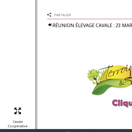
Guides techniques
Nous contacter
PARTAGER
Connexion
RÉUNION ÉLEVAGE CAVALE : 23 MA
Conçu et réalisé par
Le Studio Kevengo
Mentions légales
Cavale
Conditions Générales de Vente
Coopérative
© www.coop-cavale.fr
à Limoux