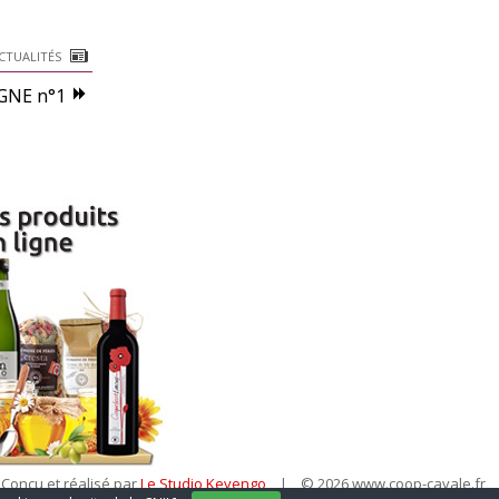
CTUALITÉS
GNE n°1
Conçu et réalisé par
Le Studio Kevengo
| © 2026 www.coop-cavale.fr