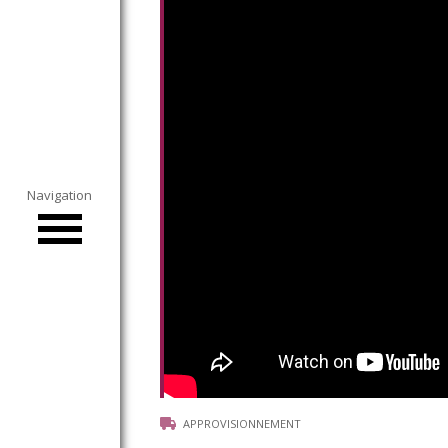
Le Onze300
Approvisionnement
Distillerie
Collecte de Céréales
Moulin du Sou
Navigation
Distribution
Pyro-gazéification
Boutique en ligne
Actualités
Agenda
APPROVISIONNEMENT