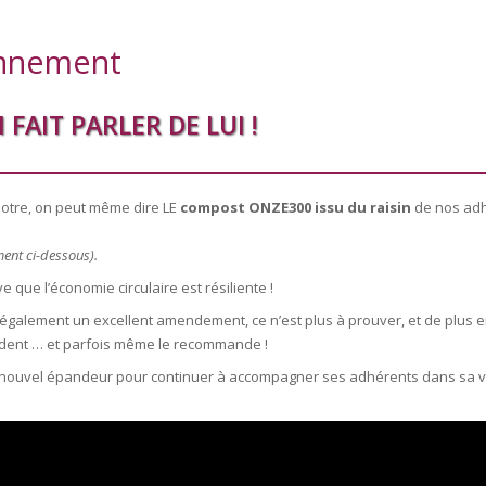
onnement
 FAIT PARLER DE LUI !
notre, on peut même dire
LE
compost ONZE300 issu du raisin
de nos ad
ent ci-dessous).
que l’économie circulaire est résiliente !
t également un excellent amendement, ce n’est plus à prouver, et de plus e
dent … et parfois même le recommande !
’un nouvel épandeur pour continuer à accompagner ses adhérents dans sa 