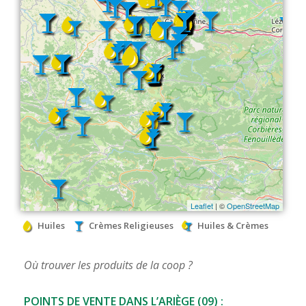
Approvisionnement
Distillerie
Collecte de Céréales
Moulin du Sou
Distribution
Pyro-gazéification
Boutique en ligne
Actualités
Agenda
Guides techniques
Nous contacter