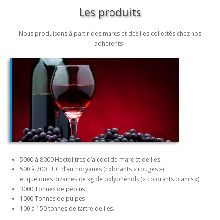
Les produits
Nous produisons à partir des marcs et des lies collectés chez nos
adhérents :
5000 à 8000 Hectolitres d’alcool de marc et de lies
500 à 700 TUC d’anthocyanes (colorants « rouges »)
et quelques dizaines de kg de polyphénols (« colorants blancs »)
3000 Tonnes de pépins
1000 Tonnes de pulpes
100 à 150 tonnes de tartre de lies.