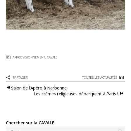
Approvisionnement
Distillerie
Collecte de Céréales
Moulin du Sou
APPROVISIONNEMENT
,
CAVALE
Distribution
Pyro-gazéification
PARTAGER
TOUTES LES ACTUALITÉS
Boutique en ligne
Salon de l’Apéro à Narbonne
Les crèmes religieuses débarquent à Paris !
Actualités
Agenda
Chercher sur la CAVALE
Guides techniques