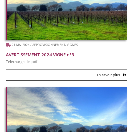
Distillerie
Collecte de Céréales
Moulin du Sou
Distribution
21 MAI 2024
/
APPROVISIONNEMENT
,
VIGNES
AVERTISSEMENT 2024 VIGNE n°3
Pyro-gazéification
Télécharger le .pdf
Boutique en ligne
En savoir plus
Actualités
Agenda
Guides techniques
Nous contacter
Connexion