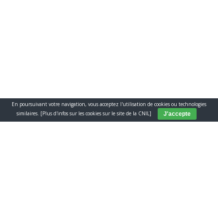
Conçu et réalisé par
Le Studio Kevengo
Mentions légales
Conditions Générales de Vente
© www.coop-cavale.fr
En poursuivant votre navigation, vous acceptez l'utilisation de cookies ou technologies
similaires.
[Plus d'infos sur les cookies sur le site de la CNIL]
J'accepte
Chercher sur la CAVALE