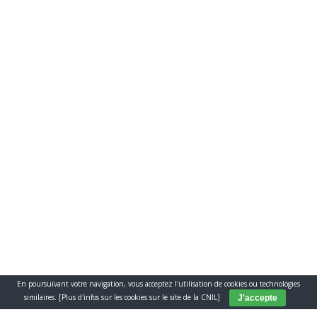
Conçu et réalisé par
Le Studio Kevengo
Mentions légales
Conditions Générales de Vente
© www.coop-cavale.fr
En poursuivant votre navigation, vous acceptez l'utilisation de cookies ou technologies
similaires.
[Plus d'infos sur les cookies sur le site de la CNIL]
J'accepte