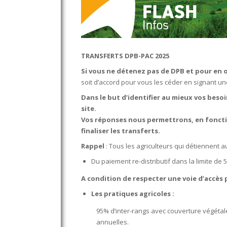
TRANSFERTS DPB-PAC 2025
Si vous ne détenez pas de DPB et pour en 
soit d’accord pour vous les céder en signant un
Dans le but d’identifier au mieux vos bes
site.
Vos réponses nous permettrons, en foncti
Accueil
finaliser les transferts.
Rappel
: Tous les agriculteurs qui détiennent 
Cavale
Du paiement re-distributif dans la limite de 
Le Onze300
A condition de respecter une voie d’accès 
Approvisionnement
Les pratiques agricoles :
95% d’inter-rangs avec couverture végétale
Distillerie
annuelles.