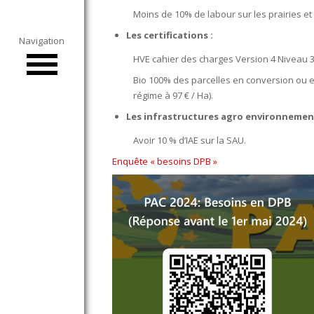
Collecte de Céréales
Moins de 10% de labour sur les prairies e
Les certifications :
Navigation
Moulin du Sou
HVE cahier des charges Version 4 Niveau 3
Distribution
Bio 100% des parcelles en conversion ou en
régime à 97 € / Ha).
Pyro-gazéification
Les infrastructures agro environnement
Boutique en ligne
Avoir 10 % d’IAE sur la SAU.
Enquête « besoins DPB »
Actualités
Agenda
Guides techniques
Nous contacter
Connexion