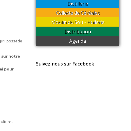
Distillerie
Collecte de Céréales
Moulin du Sou - Huilerie
Distribution
Agenda
 qu’il possède
 sur notre
Suivez-nous sur Facebook
ai pour
cultures