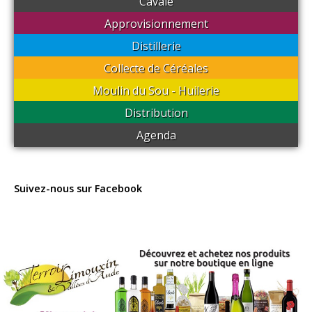
Cavale
Approvisionnement
Distillerie
Collecte de Céréales
Moulin du Sou - Huilerie
Distribution
Agenda
Suivez-nous sur Facebook
Conçu et réalisé par
Le Studio Kevengo