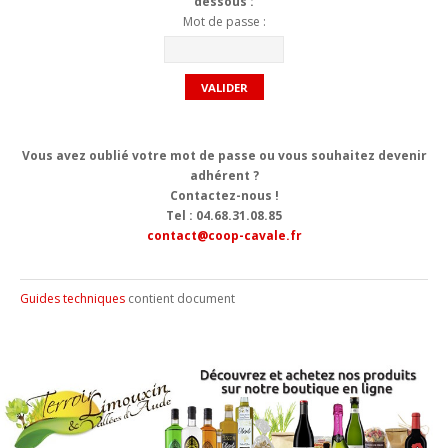
dessous :
Boutique en ligne
Mot de passe :
Actualités
Agenda
Guides techniques
Vous avez oublié votre mot de passe ou vous souhaitez devenir
adhérent ?
Nous contacter
Contactez-nous !
Tel : 04.68.31.08.85
Connexion
contact@coop-cavale.fr
Guides techniques
contient
document
Conçu et réalisé par
Le Studio Kevengo