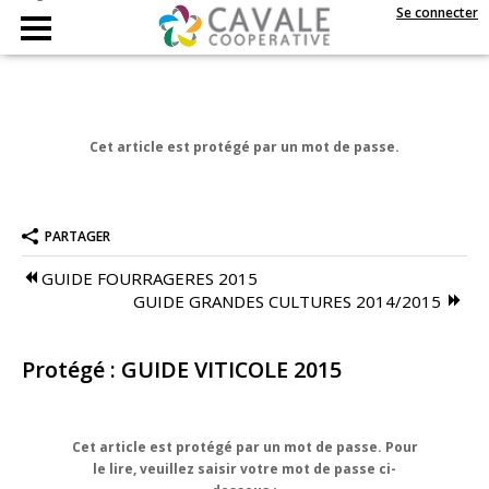
Se connecter
Accueil
Cavale
Cet article est protégé par un mot de passe.
Le Onze300
Approvisionnement
PARTAGER
Distillerie
GUIDE FOURRAGERES 2015
GUIDE GRANDES CULTURES 2014/2015
Collecte de Céréales
Moulin du Sou
Protégé : GUIDE VITICOLE 2015
Distribution
Cet article est protégé par un mot de passe. Pour
Pyro-gazéification
le lire, veuillez saisir votre mot de passe ci-