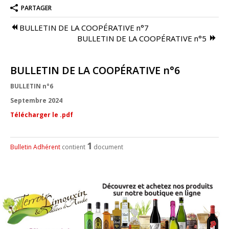
PARTAGER
Agenda
BULLETIN DE LA COOPÉRATIVE n°7
Guides techniques
BULLETIN DE LA COOPÉRATIVE n°5
Nous contacter
BULLETIN DE LA COOPÉRATIVE n°6
Connexion
BULLETIN n°6
Septembre 2024
Télécharger le .pdf
1
Bulletin Adhérent
contient
document
Conçu et réalisé par
Le Studio Kevengo