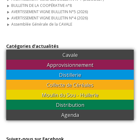
BULLETIN DE LA COOPÉRATIVE n°8
Boutique en ligne
AVERTISSEMENT VIGNE BULLETIN N°5 (2026)
AVERTISSEMENT VIGNE BULLETIN N°4 (2026)
Actualités
Assemblée Générale de la CAVALE
Agenda
Catégories d’actualités
Guides techniques
Cavale
Nous contacter
Approvisionnement
Connexion
Distillerie
Collecte de Céréales
Moulin du Sou - Huilerie
Distribution
Agenda
Suivez-nous sur Facebook