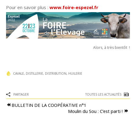
Pour en savoir plus :
www.foire-espezel.fr
Alors, à très bientôt !
Accueil
Cavale
CAVALE
,
DISTILLERIE
,
DISTRIBUTION
,
HUILERIE
Le Onze300
Approvisionnement
PARTAGER
TOUTES LES ACTUALITÉS
Distillerie
BULLETIN DE LA COOPÉRATIVE n°1
Moulin du Sou : C’est parti !
Collecte de Céréales
Moulin du Sou